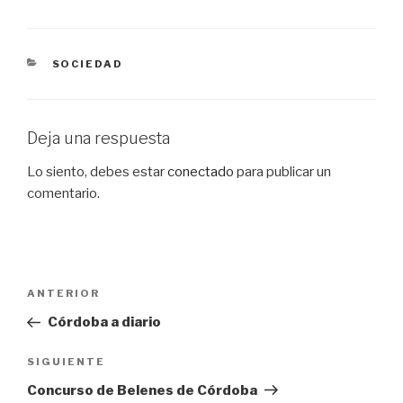
CATEGORÍAS
SOCIEDAD
Deja una respuesta
Lo siento, debes estar
conectado
para publicar un
comentario.
Navegación
Entrada
ANTERIOR
de
anterior:
Córdoba a diario
entradas
Siguiente
SIGUIENTE
entrada
Concurso de Belenes de Córdoba