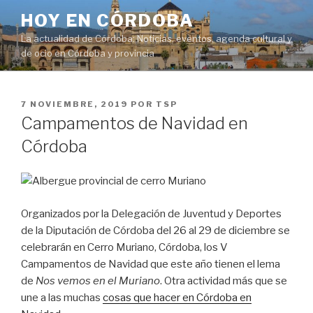
Saltar
HOY EN CÓRDOBA
al
La actualidad de Córdoba: Noticias, eventos, agenda cultural y
contenido
de ocio en Córdoba y provincia
PUBLICADO
7 NOVIEMBRE, 2019
POR
TSP
EL
Campamentos de Navidad en
Córdoba
Organizados por la Delegación de Juventud y Deportes
de la Diputación de Córdoba del 26 al 29 de diciembre se
celebrarán en Cerro Muriano, Córdoba, los V
Campamentos de Navidad que este año tienen el lema
de
Nos vemos en el Muriano
. Otra actividad más que se
une a las muchas
cosas que hacer en Córdoba en